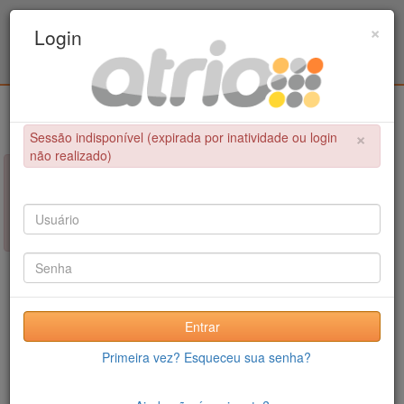
Programa de Pós-Graduação em Engenharia
×
Login
Civil / UPE
Login
×
Sessão indisponível (expirada por inatividade ou login
não realizado)
×
NÃO FOI POSSÍVEL CONCLUIR A OPERAÇÃO
Sessão indisponível (expirada por inatividade ou login não
realizado)
Entrar
Primeira vez? Esqueceu sua senha?