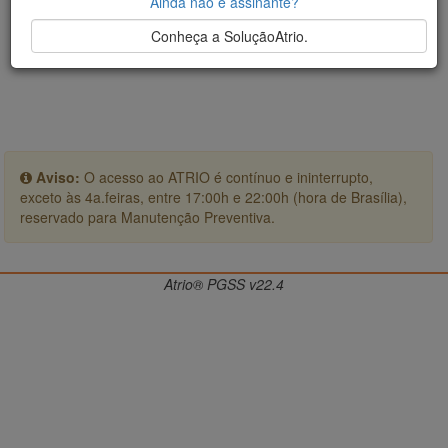
Ainda não é assinante?
Conheça a SoluçãoAtrio.
Aviso:
O acesso ao ATRIO é contínuo e ininterrupto,
exceto às 4a.feiras, entre 17:00h e 22:00h (hora de Brasília),
reservado para Manutenção Preventiva.
Atrio® PGSS v22.4