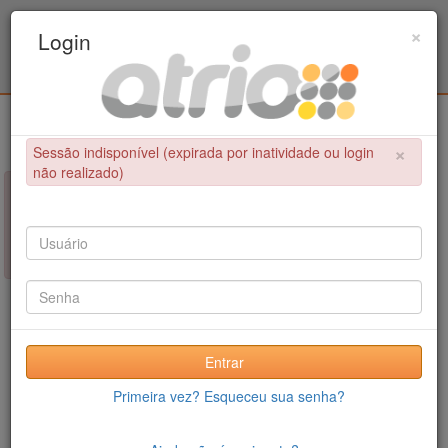
Programa de Pós-Graduação em Engenharia
×
Login
Civil / UPE
Login
×
Sessão indisponível (expirada por inatividade ou login
não realizado)
×
NÃO FOI POSSÍVEL CONCLUIR A OPERAÇÃO
Sessão indisponível (expirada por inatividade ou login não
realizado)
Entrar
Primeira vez? Esqueceu sua senha?