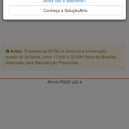
Ainda não é assinante?
Conheça a SoluçãoAtrio.
Aviso:
O acesso ao ATRIO é contínuo e ininterrupto,
exceto às 4a.feiras, entre 17:00h e 22:00h (hora de Brasília),
reservado para Manutenção Preventiva.
Atrio® PGSS v22.4