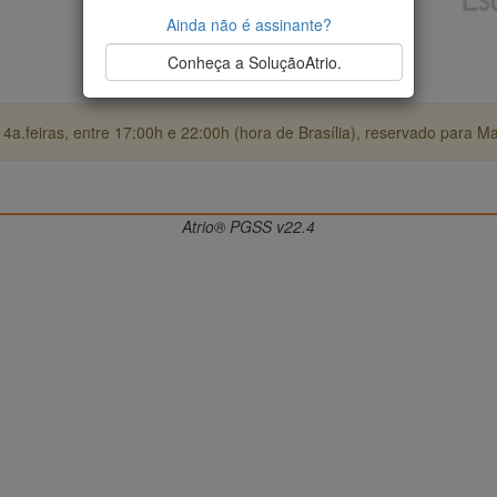
Ainda não é assinante?
Conheça a SoluçãoAtrio.
4a.feiras, entre 17:00h e 22:00h (hora de Brasília), reservado para M
Atrio® PGSS v22.4