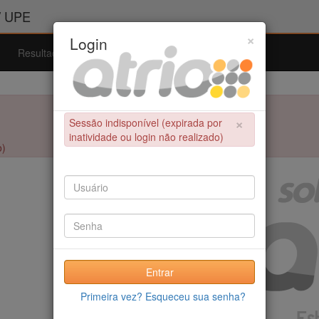
/ UPE
×
Login
Resultados
Admissão
Ferramentas
Ajuda
×
Sessão indisponível (expirada por
inatividade ou login não realizado)
o)
Entrar
Primeira vez? Esqueceu sua senha?