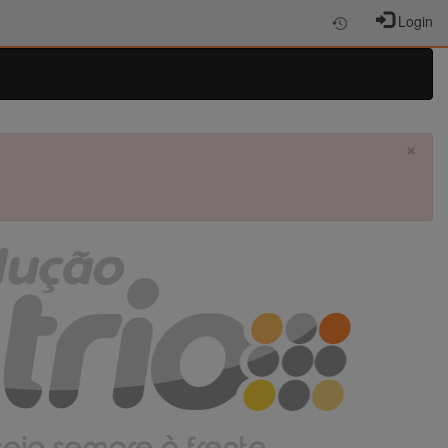
Login
×