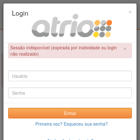
Programa de Pós-Graduação em Engenharia
×
Login
Civil / UPE
Login
×
Sessão indisponível (expirada por inatividade ou login
não realizado)
×
NÃO FOI POSSÍVEL CONCLUIR A OPERAÇÃO
Sessão indisponível (expirada por inatividade ou login não
realizado)
Entrar
Primeira vez? Esqueceu sua senha?