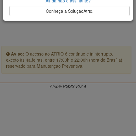
Ainda não é assinante?
Conheça a SoluçãoAtrio.
Aviso:
O acesso ao ATRIO é contínuo e ininterrupto,
exceto às 4a.feiras, entre 17:00h e 22:00h (hora de Brasília),
reservado para Manutenção Preventiva.
Atrio® PGSS v22.4