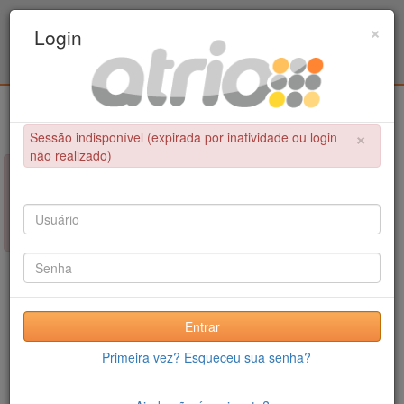
Programa de Pós-Graduação em Engenharia
×
Login
Civil / UPE
Login
×
Sessão indisponível (expirada por inatividade ou login
não realizado)
×
NÃO FOI POSSÍVEL CONCLUIR A OPERAÇÃO
Sessão indisponível (expirada por inatividade ou login não
realizado)
Entrar
Primeira vez? Esqueceu sua senha?