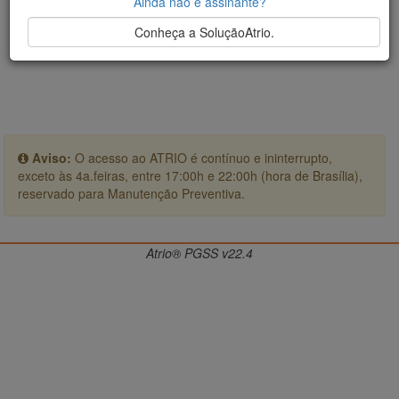
Ainda não é assinante?
Conheça a SoluçãoAtrio.
Aviso:
O acesso ao ATRIO é contínuo e ininterrupto,
exceto às 4a.feiras, entre 17:00h e 22:00h (hora de Brasília),
reservado para Manutenção Preventiva.
Atrio® PGSS v22.4