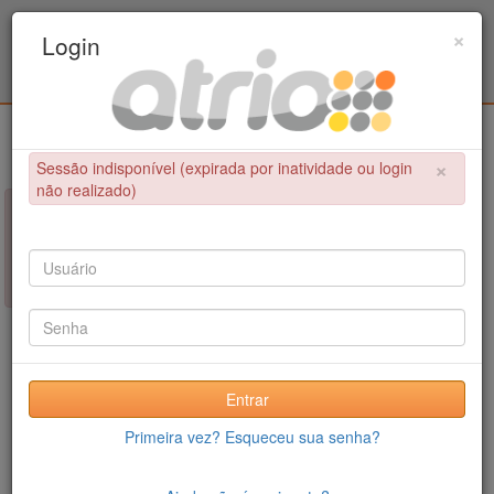
Programa Associado de Pós-Graduação em
×
Login
Educação Física / UPE - UFPB
Login
×
Sessão indisponível (expirada por inatividade ou login
não realizado)
×
NÃO FOI POSSÍVEL CONCLUIR A OPERAÇÃO
Sessão indisponível (expirada por inatividade ou login não
realizado)
Entrar
Primeira vez? Esqueceu sua senha?