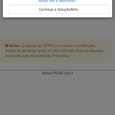
Ainda não é assinante?
Conheça a SoluçãoAtrio.
Aviso:
O acesso ao ATRIO é contínuo e ininterrupto,
exceto às 4a.feiras, entre 17:00h e 22:00h (hora de Brasília),
reservado para Manutenção Preventiva.
Atrio® PGSS v22.4