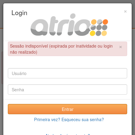
Programa Associado de Pós-Graduação em
×
Login
Educação Física / UPE - UFPB
Login
×
Sessão indisponível (expirada por inatividade ou login
não realizado)
×
NÃO FOI POSSÍVEL CONCLUIR A OPERAÇÃO
Sessão indisponível (expirada por inatividade ou login não
realizado)
Entrar
Primeira vez? Esqueceu sua senha?