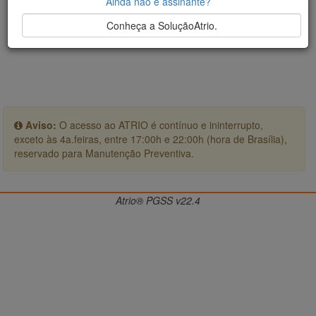
Ainda não é assinante?
Conheça a SoluçãoAtrio.
Aviso:
O acesso ao ATRIO é contínuo e ininterrupto,
exceto às 4a.feiras, entre 17:00h e 22:00h (hora de Brasília),
reservado para Manutenção Preventiva.
Atrio® PGSS v22.4