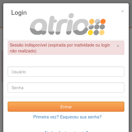
Programa Associado de Pós-Graduação em
×
Login
Educação Física / UPE - UFPB
Login
×
Sessão indisponível (expirada por inatividade ou login
não realizado)
×
NÃO FOI POSSÍVEL CONCLUIR A OPERAÇÃO
Sessão indisponível (expirada por inatividade ou login não
realizado)
Entrar
Primeira vez? Esqueceu sua senha?