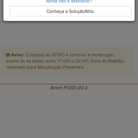
Ainda não é assinante?
Conheça a SoluçãoAtrio.
Aviso:
O acesso ao ATRIO é contínuo e ininterrupto,
exceto às 4a.feiras, entre 17:00h e 22:00h (hora de Brasília),
reservado para Manutenção Preventiva.
Atrio® PGSS v22.4