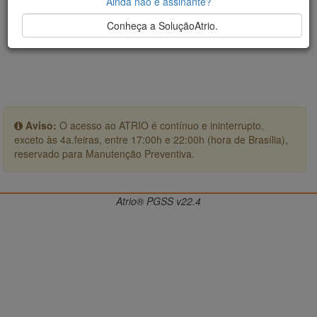
Ainda não é assinante?
Conheça a SoluçãoAtrio.
Aviso:
O acesso ao ATRIO é contínuo e ininterrupto,
exceto às 4a.feiras, entre 17:00h e 22:00h (hora de Brasília),
reservado para Manutenção Preventiva.
Atrio® PGSS v22.4