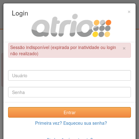
Programa Associado de Pós-Graduação em
×
Login
Educação Física / UPE - UFPB
Login
×
Sessão indisponível (expirada por inatividade ou login
não realizado)
×
NÃO FOI POSSÍVEL CONCLUIR A OPERAÇÃO
Sessão indisponível (expirada por inatividade ou login não
realizado)
Entrar
Primeira vez? Esqueceu sua senha?