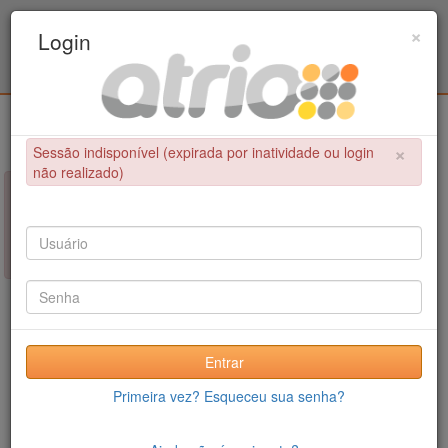
Programa Associado de Pós-Graduação em
×
Login
Educação Física / UPE - UFPB
Login
×
Sessão indisponível (expirada por inatividade ou login
não realizado)
×
NÃO FOI POSSÍVEL CONCLUIR A OPERAÇÃO
Sessão indisponível (expirada por inatividade ou login não
realizado)
Entrar
Primeira vez? Esqueceu sua senha?