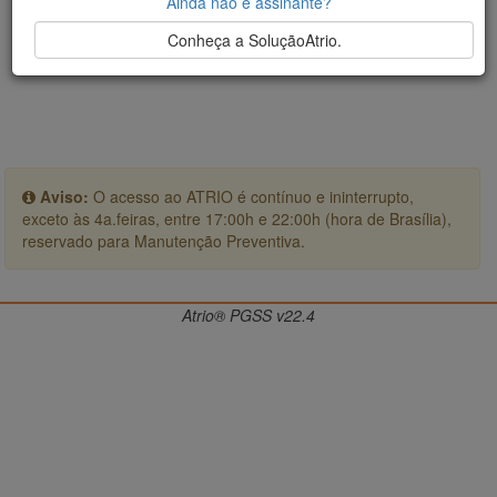
Ainda não é assinante?
Conheça a SoluçãoAtrio.
Aviso:
O acesso ao ATRIO é contínuo e ininterrupto,
exceto às 4a.feiras, entre 17:00h e 22:00h (hora de Brasília),
reservado para Manutenção Preventiva.
Atrio® PGSS v22.4