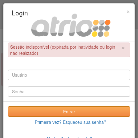
Programa Associado de Pós-Graduação em
×
Login
Educação Física / UPE - UFPB
Login
×
Sessão indisponível (expirada por inatividade ou login
não realizado)
×
NÃO FOI POSSÍVEL CONCLUIR A OPERAÇÃO
Sessão indisponível (expirada por inatividade ou login não
realizado)
Entrar
Primeira vez? Esqueceu sua senha?