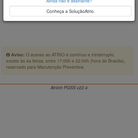
Ainda não é assinante?
Conheça a SoluçãoAtrio.
Aviso:
O acesso ao ATRIO é contínuo e ininterrupto,
exceto às 4a.feiras, entre 17:00h e 22:00h (hora de Brasília),
reservado para Manutenção Preventiva.
Atrio® PGSS v22.4