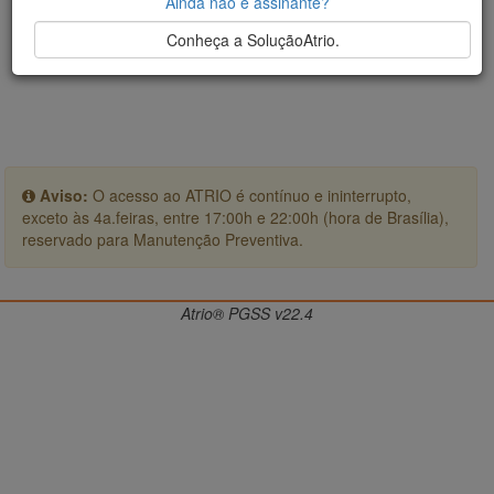
Ainda não é assinante?
Conheça a SoluçãoAtrio.
Aviso:
O acesso ao ATRIO é contínuo e ininterrupto,
exceto às 4a.feiras, entre 17:00h e 22:00h (hora de Brasília),
reservado para Manutenção Preventiva.
Atrio® PGSS v22.4