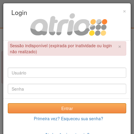
Programa Associado de Pós-Graduação em
×
Login
Educação Física / UPE - UFPB
Login
×
Sessão indisponível (expirada por inatividade ou login
não realizado)
×
NÃO FOI POSSÍVEL CONCLUIR A OPERAÇÃO
Sessão indisponível (expirada por inatividade ou login não
realizado)
Entrar
Primeira vez? Esqueceu sua senha?