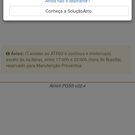
Ainda não é assinante?
Conheça a SoluçãoAtrio.
Aviso:
O acesso ao ATRIO é contínuo e ininterrupto,
exceto às 4a.feiras, entre 17:00h e 22:00h (hora de Brasília),
reservado para Manutenção Preventiva.
Atrio® PGSS v22.4