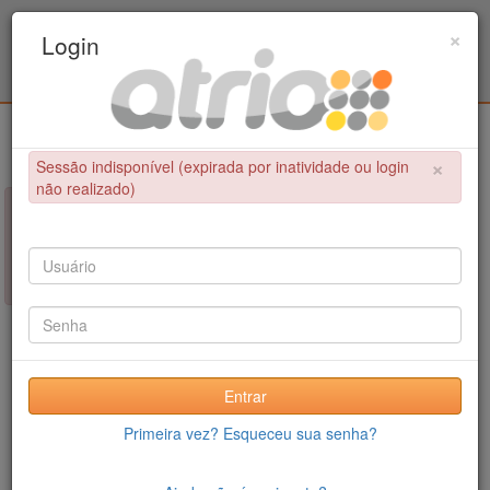
Programa Associado de Pós-Graduação em
×
Login
Educação Física / UPE - UFPB
Login
×
Sessão indisponível (expirada por inatividade ou login
não realizado)
×
NÃO FOI POSSÍVEL CONCLUIR A OPERAÇÃO
Sessão indisponível (expirada por inatividade ou login não
realizado)
Entrar
Primeira vez? Esqueceu sua senha?