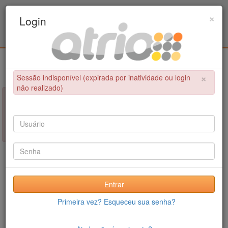
Programa Associado de Pós-Graduação em
×
Login
Educação Física / UPE - UFPB
Login
×
Sessão indisponível (expirada por inatividade ou login
não realizado)
×
NÃO FOI POSSÍVEL CONCLUIR A OPERAÇÃO
Sessão indisponível (expirada por inatividade ou login não
realizado)
Entrar
Primeira vez? Esqueceu sua senha?