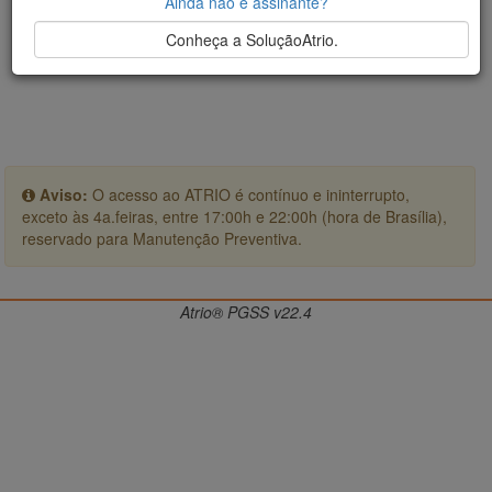
Ainda não é assinante?
Conheça a SoluçãoAtrio.
Aviso:
O acesso ao ATRIO é contínuo e ininterrupto,
exceto às 4a.feiras, entre 17:00h e 22:00h (hora de Brasília),
reservado para Manutenção Preventiva.
Atrio® PGSS v22.4