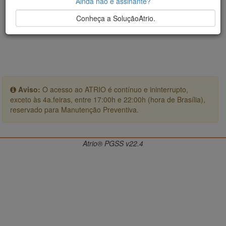
Ainda não é assinante?
Conheça a SoluçãoAtrio.
Aviso:
O acesso ao ATRIO é contínuo e ininterrupto,
exceto às 4a.feiras, entre 17:00h e 22:00h (hora de Brasília),
reservado para Manutenção Preventiva.
Atrio® PGSS v22.4