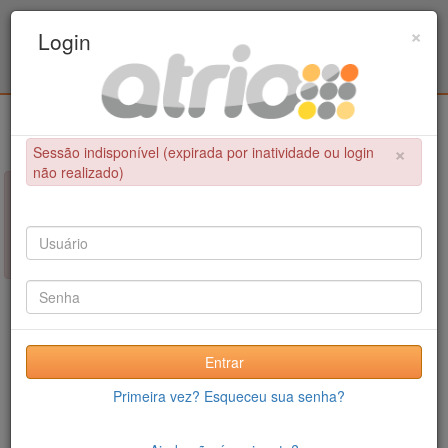
Programa Associado de Pós-Graduação em
×
Login
Educação Física / UPE - UFPB
Login
×
Sessão indisponível (expirada por inatividade ou login
não realizado)
×
NÃO FOI POSSÍVEL CONCLUIR A OPERAÇÃO
Sessão indisponível (expirada por inatividade ou login não
realizado)
Entrar
Primeira vez? Esqueceu sua senha?