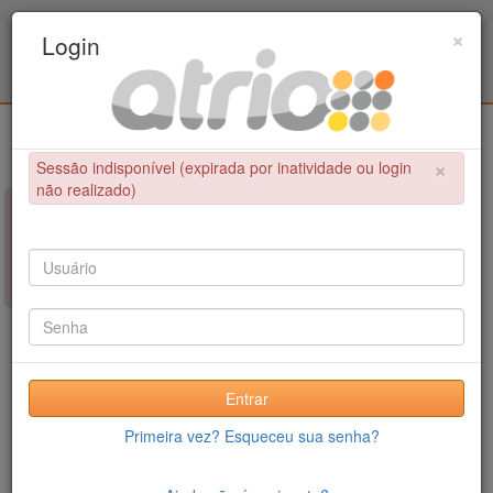
Programa Associado de Pós-Graduação em
×
Login
Educação Física / UPE - UFPB
Login
×
Sessão indisponível (expirada por inatividade ou login
não realizado)
×
NÃO FOI POSSÍVEL CONCLUIR A OPERAÇÃO
Sessão indisponível (expirada por inatividade ou login não
realizado)
Entrar
Primeira vez? Esqueceu sua senha?