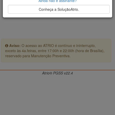
Ainda não é assinante?
Conheça a SoluçãoAtrio.
Aviso:
O acesso ao ATRIO é contínuo e ininterrupto,
exceto às 4a.feiras, entre 17:00h e 22:00h (hora de Brasília),
reservado para Manutenção Preventiva.
Atrio® PGSS v22.4