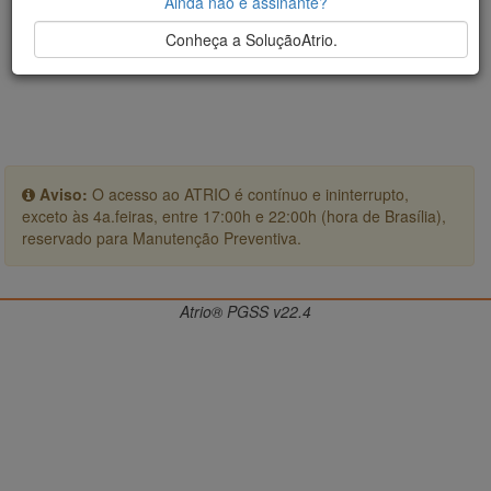
Ainda não é assinante?
Conheça a SoluçãoAtrio.
Aviso:
O acesso ao ATRIO é contínuo e ininterrupto,
exceto às 4a.feiras, entre 17:00h e 22:00h (hora de Brasília),
reservado para Manutenção Preventiva.
Atrio® PGSS v22.4