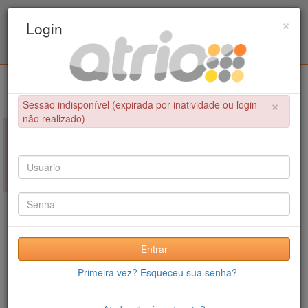
Programa Associado de Pós-Graduação em
×
Login
Educação Física / UPE - UFPB
Login
×
Sessão indisponível (expirada por inatividade ou login
não realizado)
×
NÃO FOI POSSÍVEL CONCLUIR A OPERAÇÃO
Sessão indisponível (expirada por inatividade ou login não
realizado)
Entrar
Primeira vez? Esqueceu sua senha?