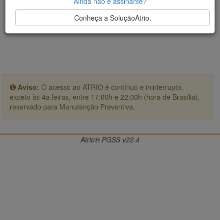
Ainda não é assinante?
Conheça a SoluçãoAtrio.
Aviso:
O acesso ao ATRIO é contínuo e ininterrupto,
exceto às 4a.feiras, entre 17:00h e 22:00h (hora de Brasília),
reservado para Manutenção Preventiva.
Atrio® PGSS v22.4