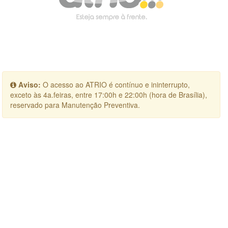
Aviso:
O acesso ao ATRIO é contínuo e ininterrupto,
exceto às 4a.feiras, entre 17:00h e 22:00h (hora de Brasília),
reservado para Manutenção Preventiva.
×
Login
Sessão indisponível (expirada por inatividade ou login não
realizado)