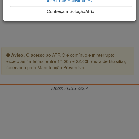
Ainda não é assinante?
Conheça a SoluçãoAtrio.
Aviso:
O acesso ao ATRIO é contínuo e ininterrupto,
exceto às 4a.feiras, entre 17:00h e 22:00h (hora de Brasília),
reservado para Manutenção Preventiva.
Atrio® PGSS v22.4