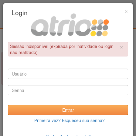
Programa Associado de Pós-Graduação em
×
Login
Educação Física / UPE - UFPB
Login
×
Sessão indisponível (expirada por inatividade ou login
não realizado)
×
NÃO FOI POSSÍVEL CONCLUIR A OPERAÇÃO
Sessão indisponível (expirada por inatividade ou login não
realizado)
Entrar
Primeira vez? Esqueceu sua senha?