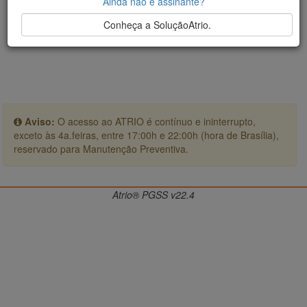
Ainda não é assinante?
Conheça a SoluçãoAtrio.
Aviso:
O acesso ao ATRIO é contínuo e ininterrupto,
exceto às 4a.feiras, entre 17:00h e 22:00h (hora de Brasília),
reservado para Manutenção Preventiva.
Atrio® PGSS v22.4