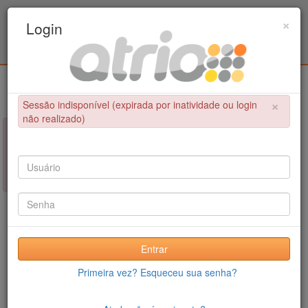
Programa Associado de Pós-Graduação em
×
Login
Educação Física / UPE - UFPB
Login
×
Sessão indisponível (expirada por inatividade ou login
não realizado)
×
NÃO FOI POSSÍVEL CONCLUIR A OPERAÇÃO
Sessão indisponível (expirada por inatividade ou login não
realizado)
Entrar
Primeira vez? Esqueceu sua senha?