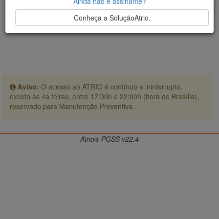
Ainda não é assinante?
Conheça a SoluçãoAtrio.
Aviso:
O acesso ao ATRIO é contínuo e ininterrupto,
exceto às 4a.feiras, entre 17:00h e 22:00h (hora de Brasília),
reservado para Manutenção Preventiva.
Atrio® PGSS v22.4