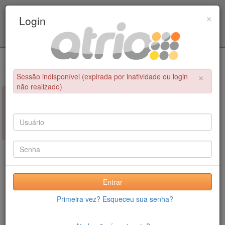
Programa Associado de Pós-Graduação em
×
Login
Educação Física / UPE - UFPB
Login
×
Sessão indisponível (expirada por inatividade ou login
não realizado)
×
NÃO FOI POSSÍVEL CONCLUIR A OPERAÇÃO
Sessão indisponível (expirada por inatividade ou login não
realizado)
Entrar
Primeira vez? Esqueceu sua senha?