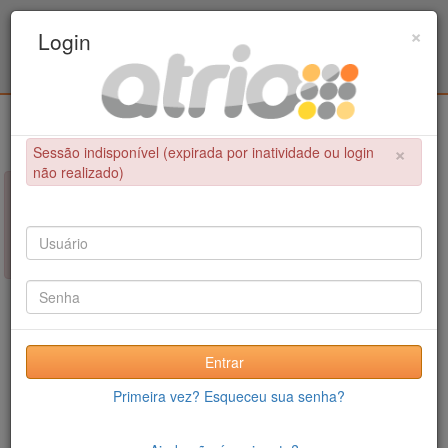
Programa Associado de Pós-Graduação em
×
Login
Educação Física / UPE - UFPB
Login
×
Sessão indisponível (expirada por inatividade ou login
não realizado)
×
NÃO FOI POSSÍVEL CONCLUIR A OPERAÇÃO
Sessão indisponível (expirada por inatividade ou login não
realizado)
Entrar
Primeira vez? Esqueceu sua senha?