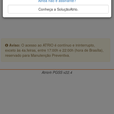
Ainda não é assinante?
Conheça a SoluçãoAtrio.
Aviso:
O acesso ao ATRIO é contínuo e ininterrupto,
exceto às 4a.feiras, entre 17:00h e 22:00h (hora de Brasília),
reservado para Manutenção Preventiva.
Atrio® PGSS v22.4