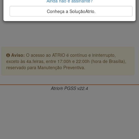
Ainda não é assinante?
Conheça a SoluçãoAtrio.
Aviso:
O acesso ao ATRIO é contínuo e ininterrupto,
exceto às 4a.feiras, entre 17:00h e 22:00h (hora de Brasília),
reservado para Manutenção Preventiva.
Atrio® PGSS v22.4