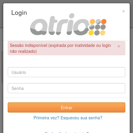
Programa Associado de Pós-Graduação em
×
Login
Educação Física / UPE - UFPB
Login
×
Sessão indisponível (expirada por inatividade ou login
não realizado)
×
NÃO FOI POSSÍVEL CONCLUIR A OPERAÇÃO
Sessão indisponível (expirada por inatividade ou login não
realizado)
Entrar
Primeira vez? Esqueceu sua senha?