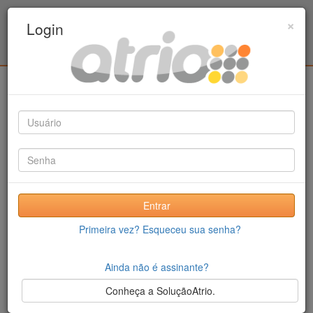
Programa Associado de Pós-Graduação em
×
Login
Educação Física / UPE - UFPB
Login
Entrar
Primeira vez? Esqueceu sua senha?
Ainda não é assinante?
Conheça a SoluçãoAtrio.