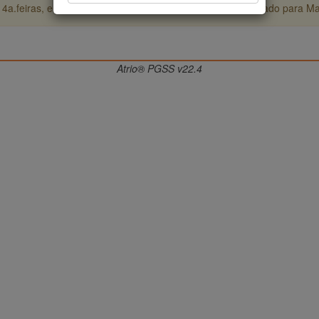
4a.feiras, entre 17:00h e 22:00h (hora de Brasília), reservado para M
Atrio® PGSS v22.4