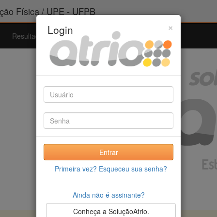
ão Física / UPE - UFPB
×
Login
Resultados
Admissão
Ferramentas
Ajuda
Entrar
Primeira vez? Esqueceu sua senha?
Ainda não é assinante?
Conheça a SoluçãoAtrio.