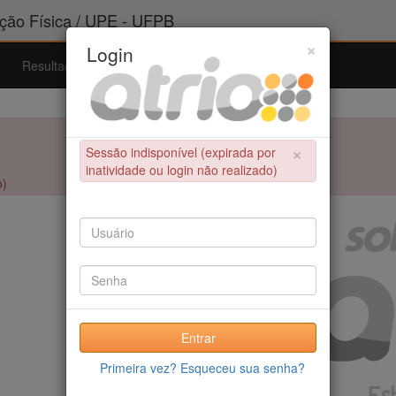
ão Física / UPE - UFPB
×
Login
Resultados
Admissão
Ferramentas
Ajuda
×
Sessão indisponível (expirada por
inatividade ou login não realizado)
o)
Entrar
Primeira vez? Esqueceu sua senha?