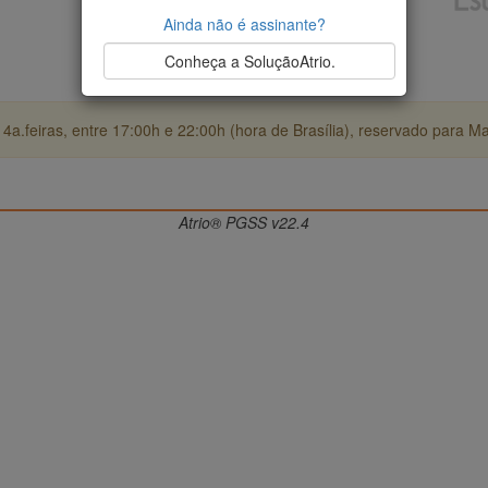
Ainda não é assinante?
Conheça a SoluçãoAtrio.
4a.feiras, entre 17:00h e 22:00h (hora de Brasília), reservado para M
Atrio® PGSS v22.4