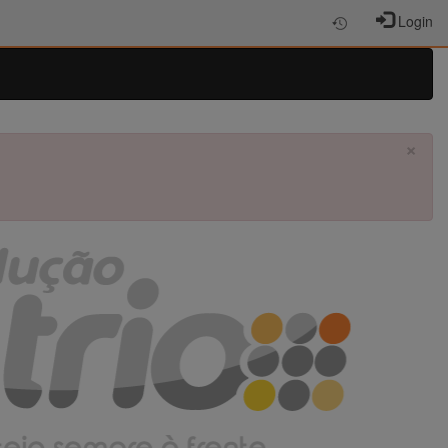
Login
×