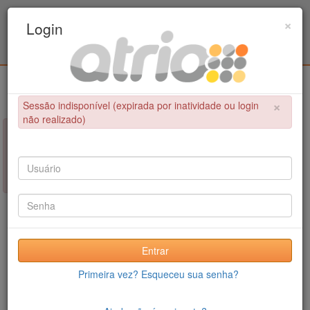
Programa Associado de Pós-Graduação em
×
Login
Educação Física / UPE - UFPB
Login
×
Sessão indisponível (expirada por inatividade ou login
não realizado)
×
NÃO FOI POSSÍVEL CONCLUIR A OPERAÇÃO
Sessão indisponível (expirada por inatividade ou login não
realizado)
Entrar
Primeira vez? Esqueceu sua senha?