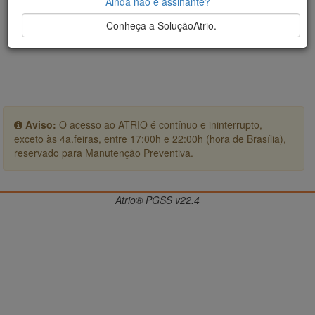
Ainda não é assinante?
Conheça a SoluçãoAtrio.
Aviso:
O acesso ao ATRIO é contínuo e ininterrupto,
exceto às 4a.feiras, entre 17:00h e 22:00h (hora de Brasília),
reservado para Manutenção Preventiva.
Atrio® PGSS v22.4