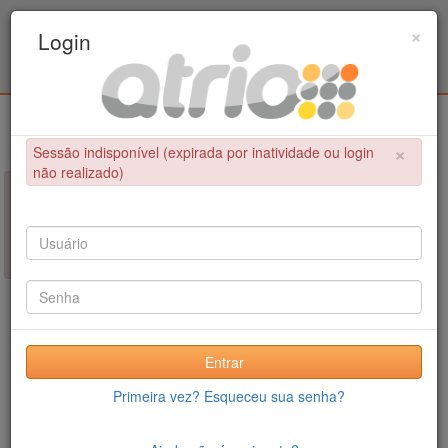
Programa Associado de Pós-Graduação em
×
Login
Educação Física / UPE - UFPB
Login
×
Sessão indisponível (expirada por inatividade ou login
não realizado)
×
NÃO FOI POSSÍVEL CONCLUIR A OPERAÇÃO
Sessão indisponível (expirada por inatividade ou login não
realizado)
Entrar
Primeira vez? Esqueceu sua senha?