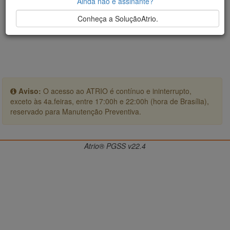
Ainda não é assinante?
Conheça a SoluçãoAtrio.
Aviso:
O acesso ao ATRIO é contínuo e ininterrupto,
exceto às 4a.feiras, entre 17:00h e 22:00h (hora de Brasília),
reservado para Manutenção Preventiva.
Atrio® PGSS v22.4