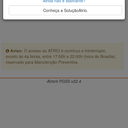
Ainda não é assinante?
Conheça a SoluçãoAtrio.
Aviso:
O acesso ao ATRIO é contínuo e ininterrupto,
exceto às 4a.feiras, entre 17:00h e 22:00h (hora de Brasília),
reservado para Manutenção Preventiva.
Atrio® PGSS v22.4