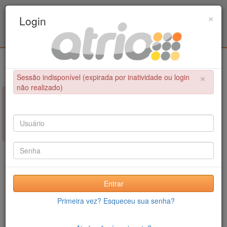
Programa Associado de Pós-Graduação em
×
Login
Educação Física / UPE - UFPB
Login
×
Sessão indisponível (expirada por inatividade ou login
não realizado)
×
NÃO FOI POSSÍVEL CONCLUIR A OPERAÇÃO
Sessão indisponível (expirada por inatividade ou login não
realizado)
Entrar
Primeira vez? Esqueceu sua senha?