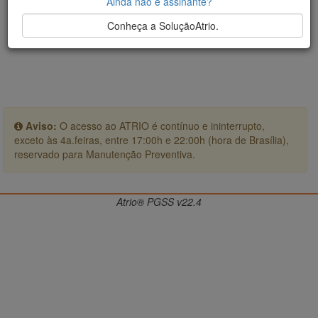
Ainda não é assinante?
Conheça a SoluçãoAtrio.
Aviso:
O acesso ao ATRIO é contínuo e ininterrupto,
exceto às 4a.feiras, entre 17:00h e 22:00h (hora de Brasília),
reservado para Manutenção Preventiva.
Atrio® PGSS v22.4