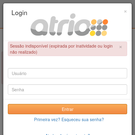
Programa Associado de Pós-Graduação em
×
Login
Educação Física / UPE - UFPB
Login
×
Sessão indisponível (expirada por inatividade ou login
não realizado)
×
NÃO FOI POSSÍVEL CONCLUIR A OPERAÇÃO
Sessão indisponível (expirada por inatividade ou login não
realizado)
Entrar
Primeira vez? Esqueceu sua senha?