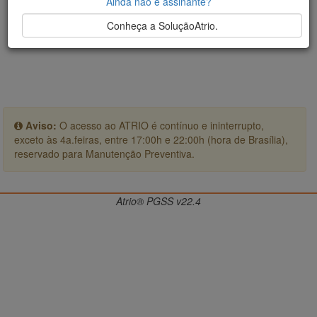
Ainda não é assinante?
Conheça a SoluçãoAtrio.
Aviso:
O acesso ao ATRIO é contínuo e ininterrupto,
exceto às 4a.feiras, entre 17:00h e 22:00h (hora de Brasília),
reservado para Manutenção Preventiva.
Atrio® PGSS v22.4