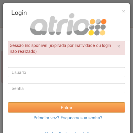
Programa Associado de Pós-Graduação em
×
Login
Educação Física / UPE - UFPB
Login
×
Sessão indisponível (expirada por inatividade ou login
não realizado)
×
NÃO FOI POSSÍVEL CONCLUIR A OPERAÇÃO
Sessão indisponível (expirada por inatividade ou login não
realizado)
Entrar
Primeira vez? Esqueceu sua senha?