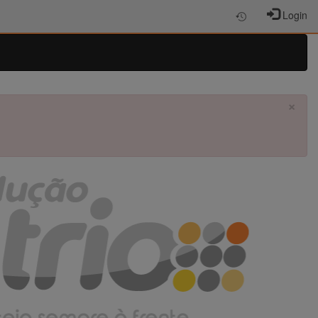
Login
×