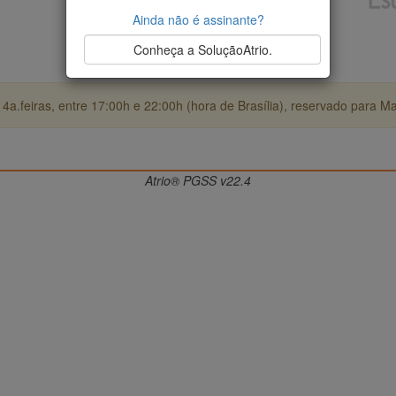
Ainda não é assinante?
Conheça a SoluçãoAtrio.
4a.feiras, entre 17:00h e 22:00h (hora de Brasília), reservado para M
Atrio® PGSS v22.4