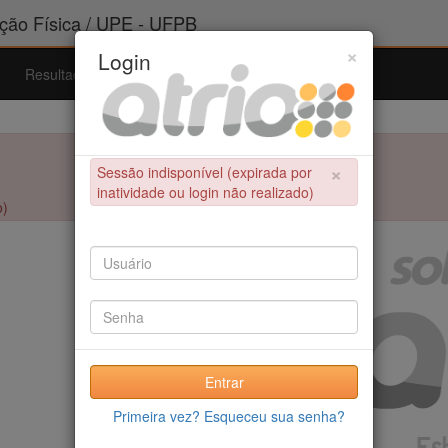
ão Física / UPE - UFPB
×
Login
Resultados
Admissão
Ferramentas
Ajuda
×
Sessão indisponível (expirada por
inatividade ou login não realizado)
o)
Entrar
Primeira vez? Esqueceu sua senha?