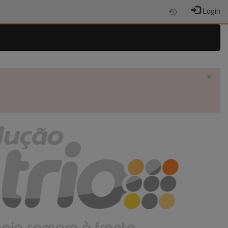
Login
×