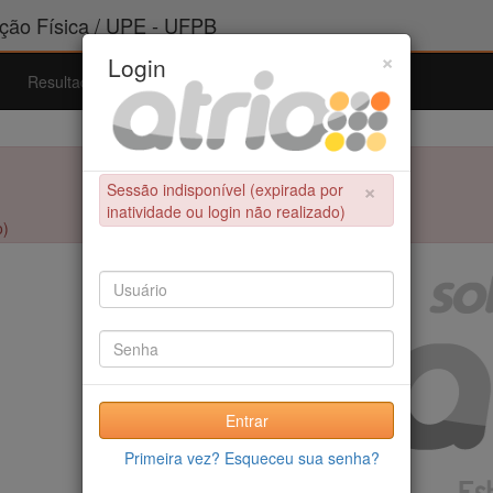
ão Física / UPE - UFPB
×
Login
Resultados
Admissão
Ferramentas
Ajuda
×
Sessão indisponível (expirada por
inatividade ou login não realizado)
o)
Entrar
Primeira vez? Esqueceu sua senha?