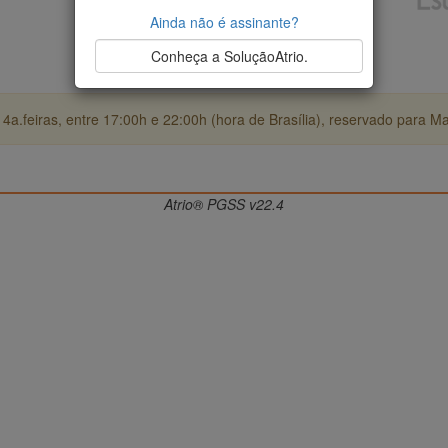
Ainda não é assinante?
Conheça a SoluçãoAtrio.
4a.feiras, entre 17:00h e 22:00h (hora de Brasília), reservado para M
Atrio® PGSS v22.4