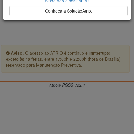
Ainda não é assinante?
Conheça a SoluçãoAtrio.
Aviso:
O acesso ao ATRIO é contínuo e ininterrupto,
exceto às 4a.feiras, entre 17:00h e 22:00h (hora de Brasília),
reservado para Manutenção Preventiva.
Atrio® PGSS v22.4