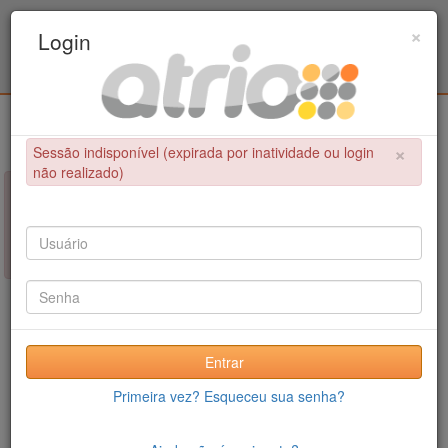
Programa Associado de Pós-Graduação em
×
Login
Educação Física / UPE - UFPB
Login
×
Sessão indisponível (expirada por inatividade ou login
não realizado)
×
NÃO FOI POSSÍVEL CONCLUIR A OPERAÇÃO
Sessão indisponível (expirada por inatividade ou login não
realizado)
Entrar
Primeira vez? Esqueceu sua senha?