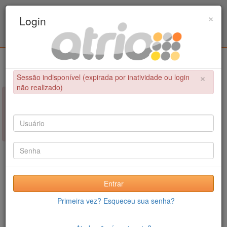
Programa Associado de Pós-Graduação em
×
Login
Educação Física / UPE - UFPB
Login
×
Sessão indisponível (expirada por inatividade ou login
não realizado)
×
NÃO FOI POSSÍVEL CONCLUIR A OPERAÇÃO
Sessão indisponível (expirada por inatividade ou login não
realizado)
Entrar
Primeira vez? Esqueceu sua senha?