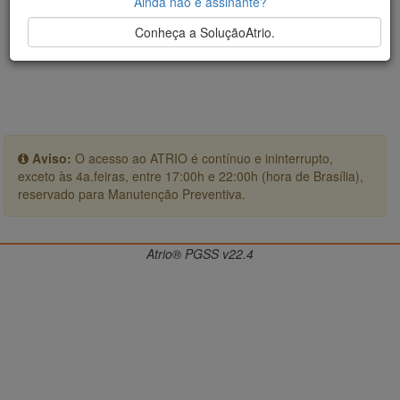
Ainda não é assinante?
Conheça a SoluçãoAtrio.
Aviso:
O acesso ao ATRIO é contínuo e ininterrupto,
exceto às 4a.feiras, entre 17:00h e 22:00h (hora de Brasília),
reservado para Manutenção Preventiva.
Atrio® PGSS v22.4