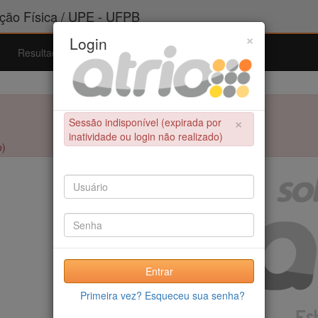
ão Física / UPE - UFPB
×
Login
Resultados
Admissão
Ferramentas
Ajuda
×
Sessão indisponível (expirada por
inatividade ou login não realizado)
o)
Entrar
Primeira vez? Esqueceu sua senha?