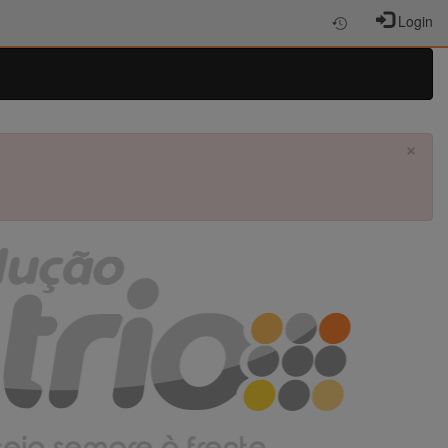
Login
×