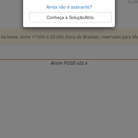
Ainda não é assinante?
Conheça a SoluçãoAtrio.
4a.feiras, entre 17:00h e 22:00h (hora de Brasília), reservado para M
Atrio® PGSS v22.4