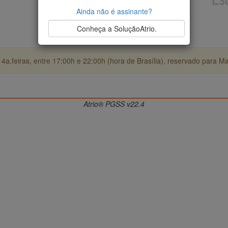
Ainda não é assinante?
Conheça a SoluçãoAtrio.
4a.feiras, entre 17:00h e 22:00h (hora de Brasília), reservado para M
Atrio® PGSS v22.4