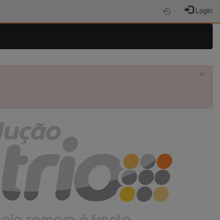
Login
×