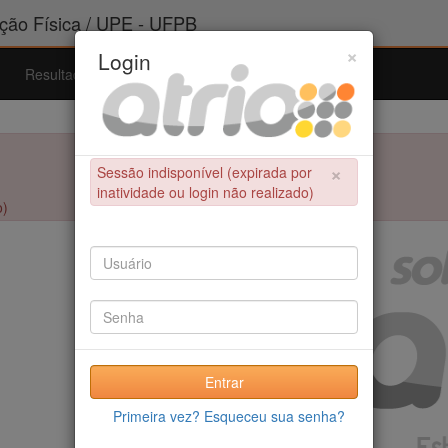
ão Física / UPE - UFPB
×
Login
Resultados
Admissão
Ferramentas
Ajuda
×
Sessão indisponível (expirada por
inatividade ou login não realizado)
o)
Entrar
Primeira vez? Esqueceu sua senha?