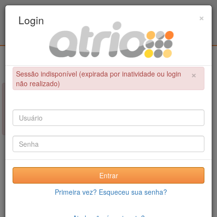
Programa Associado de Pós-Graduação em
×
Login
Educação Física / UPE - UFPB
Login
×
Sessão indisponível (expirada por inatividade ou login
não realizado)
×
NÃO FOI POSSÍVEL CONCLUIR A OPERAÇÃO
Sessão indisponível (expirada por inatividade ou login não
realizado)
Entrar
Primeira vez? Esqueceu sua senha?