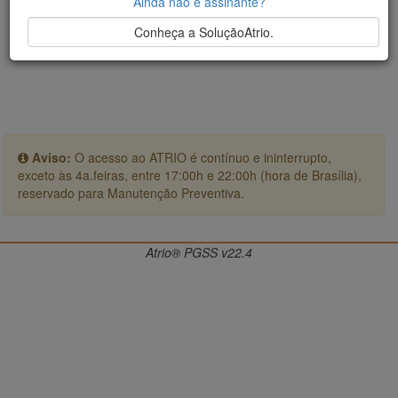
Ainda não é assinante?
Conheça a SoluçãoAtrio.
Aviso:
O acesso ao ATRIO é contínuo e ininterrupto,
exceto às 4a.feiras, entre 17:00h e 22:00h (hora de Brasília),
reservado para Manutenção Preventiva.
Atrio® PGSS v22.4