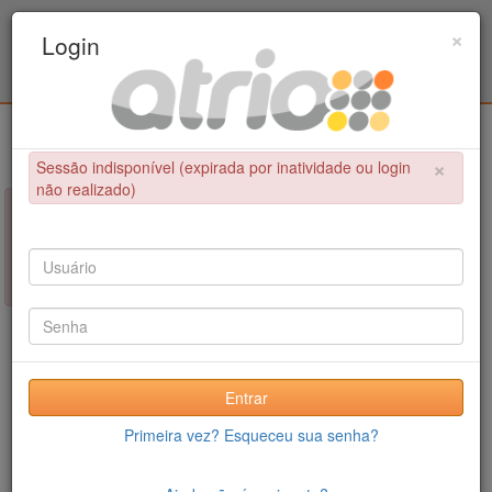
Programa Associado de Pós-Graduação em
×
Login
Educação Física / UPE - UFPB
Login
×
Sessão indisponível (expirada por inatividade ou login
não realizado)
×
NÃO FOI POSSÍVEL CONCLUIR A OPERAÇÃO
Sessão indisponível (expirada por inatividade ou login não
realizado)
Entrar
Primeira vez? Esqueceu sua senha?