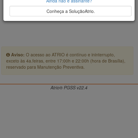
Ainda não é assinante?
Conheça a SoluçãoAtrio.
Aviso:
O acesso ao ATRIO é contínuo e ininterrupto,
exceto às 4a.feiras, entre 17:00h e 22:00h (hora de Brasília),
reservado para Manutenção Preventiva.
Atrio® PGSS v22.4