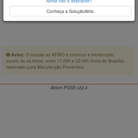
Ainda não é assinante?
Conheça a SoluçãoAtrio.
Aviso:
O acesso ao ATRIO é contínuo e ininterrupto,
exceto às 4a.feiras, entre 17:00h e 22:00h (hora de Brasília),
reservado para Manutenção Preventiva.
Atrio® PGSS v22.4