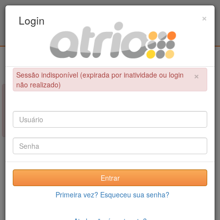
Programa Associado de Pós-Graduação em
×
Login
Educação Física / UPE - UFPB
Login
×
Sessão indisponível (expirada por inatividade ou login
não realizado)
×
NÃO FOI POSSÍVEL CONCLUIR A OPERAÇÃO
Sessão indisponível (expirada por inatividade ou login não
realizado)
Entrar
Primeira vez? Esqueceu sua senha?