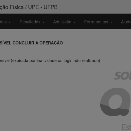
ão Física / UPE - UFPB
ades
Resultados
Admissão
Ferramentas
Ajud
SSÍVEL CONCLUIR A OPERAÇÃO
nível (expirada por inatividade ou login não realizado)