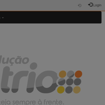
Login
a