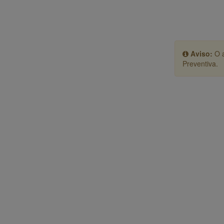
Aviso:
O a
Preventiva.