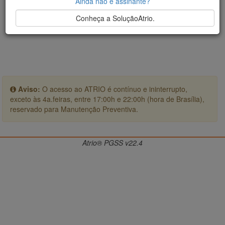
Ainda não é assinante?
Conheça a SoluçãoAtrio.
Aviso:
O acesso ao ATRIO é contínuo e ininterrupto,
exceto às 4a.feiras, entre 17:00h e 22:00h (hora de Brasília),
reservado para Manutenção Preventiva.
Atrio® PGSS v22.4