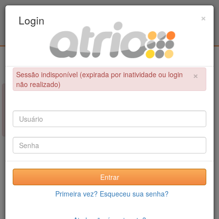
Programa Associado de Pós-Graduação em
×
Login
Educação Física / UPE - UFPB
Login
×
Sessão indisponível (expirada por inatividade ou login
não realizado)
×
NÃO FOI POSSÍVEL CONCLUIR A OPERAÇÃO
Sessão indisponível (expirada por inatividade ou login não
realizado)
Entrar
Primeira vez? Esqueceu sua senha?