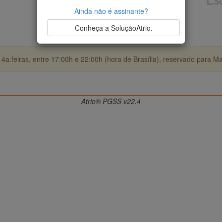
Ainda não é assinante?
Conheça a SoluçãoAtrio.
4a.feiras, entre 17:00h e 22:00h (hora de Brasília), reservado para M
Atrio® PGSS v22.4