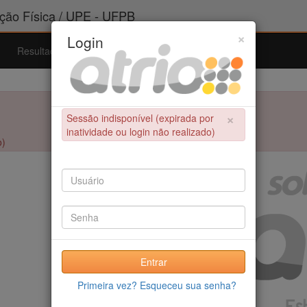
ão Física / UPE - UFPB
×
Login
Resultados
Admissão
Ferramentas
Ajuda
×
Sessão indisponível (expirada por
inatividade ou login não realizado)
o)
Entrar
Primeira vez? Esqueceu sua senha?