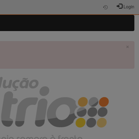
Login
×