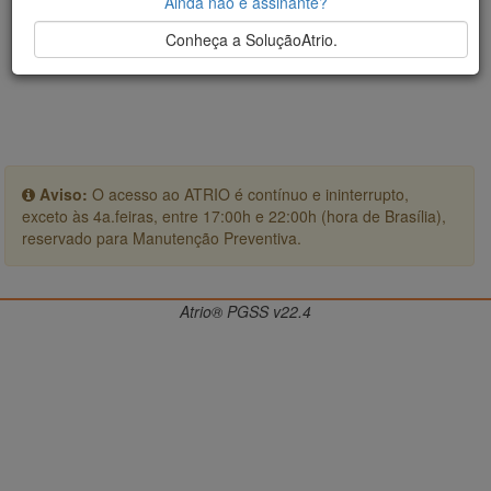
Ainda não é assinante?
Conheça a SoluçãoAtrio.
Aviso:
O acesso ao ATRIO é contínuo e ininterrupto,
exceto às 4a.feiras, entre 17:00h e 22:00h (hora de Brasília),
reservado para Manutenção Preventiva.
Atrio® PGSS v22.4