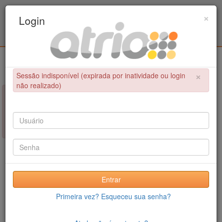
Programa Associado de Pós-Graduação em
×
Login
Educação Física / UPE - UFPB
Login
×
Sessão indisponível (expirada por inatividade ou login
não realizado)
×
NÃO FOI POSSÍVEL CONCLUIR A OPERAÇÃO
Sessão indisponível (expirada por inatividade ou login não
realizado)
Entrar
Primeira vez? Esqueceu sua senha?