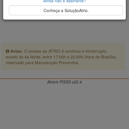
Ainda não é assinante?
Conheça a SoluçãoAtrio.
Aviso:
O acesso ao ATRIO é contínuo e ininterrupto,
exceto às 4a.feiras, entre 17:00h e 22:00h (hora de Brasília),
reservado para Manutenção Preventiva.
Atrio® PGSS v22.4