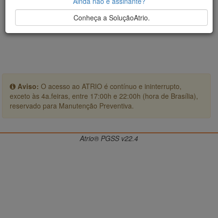
Ainda não é assinante?
Conheça a SoluçãoAtrio.
Aviso:
O acesso ao ATRIO é contínuo e ininterrupto,
exceto às 4a.feiras, entre 17:00h e 22:00h (hora de Brasília),
reservado para Manutenção Preventiva.
Atrio® PGSS v22.4