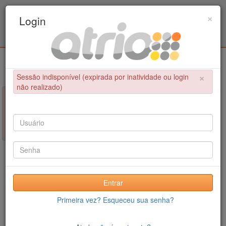
Programa Associado de Pós-Graduação em
×
Login
Educação Física / UPE - UFPB
Login
×
Sessão indisponível (expirada por inatividade ou login
não realizado)
×
NÃO FOI POSSÍVEL CONCLUIR A OPERAÇÃO
Sessão indisponível (expirada por inatividade ou login não
realizado)
Entrar
Primeira vez? Esqueceu sua senha?