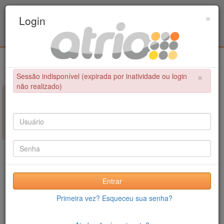
Programa Associado de Pós-Graduação em
×
Login
Educação Física / UPE - UFPB
Login
×
Sessão indisponível (expirada por inatividade ou login
não realizado)
×
NÃO FOI POSSÍVEL CONCLUIR A OPERAÇÃO
Sessão indisponível (expirada por inatividade ou login não
realizado)
Entrar
Primeira vez? Esqueceu sua senha?