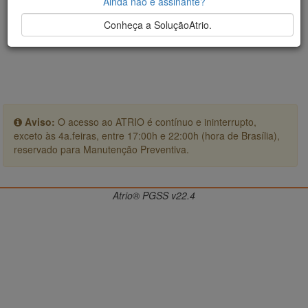
Ainda não é assinante?
Conheça a SoluçãoAtrio.
Aviso:
O acesso ao ATRIO é contínuo e ininterrupto,
exceto às 4a.feiras, entre 17:00h e 22:00h (hora de Brasília),
reservado para Manutenção Preventiva.
Atrio® PGSS v22.4