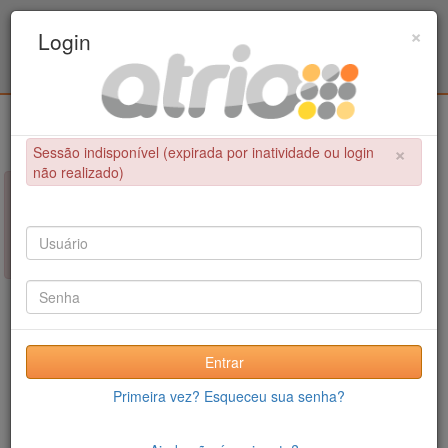
Programa Associado de Pós-Graduação em
×
Login
Educação Física / UPE - UFPB
Login
×
Sessão indisponível (expirada por inatividade ou login
não realizado)
×
NÃO FOI POSSÍVEL CONCLUIR A OPERAÇÃO
Sessão indisponível (expirada por inatividade ou login não
realizado)
Entrar
Primeira vez? Esqueceu sua senha?