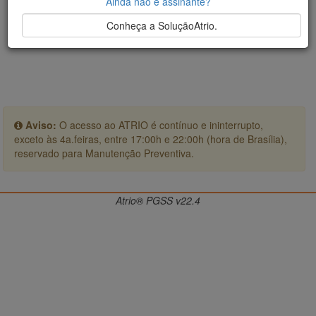
Ainda não é assinante?
Conheça a SoluçãoAtrio.
Aviso:
O acesso ao ATRIO é contínuo e ininterrupto,
exceto às 4a.feiras, entre 17:00h e 22:00h (hora de Brasília),
reservado para Manutenção Preventiva.
Atrio® PGSS v22.4