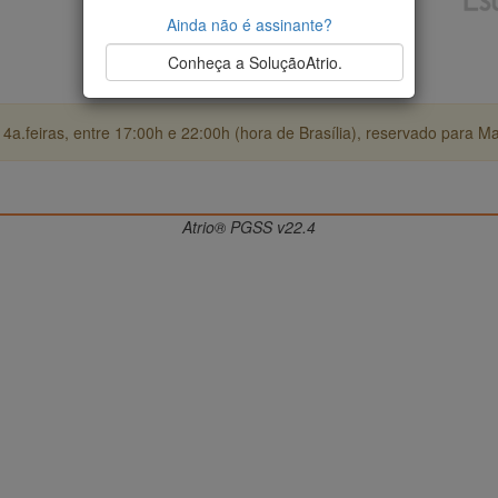
Ainda não é assinante?
Conheça a SoluçãoAtrio.
4a.feiras, entre 17:00h e 22:00h (hora de Brasília), reservado para M
Atrio® PGSS v22.4