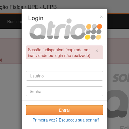
ão Física / UPE - UFPB
×
Login
Resultados
Admissão
Ferramentas
Ajuda
×
Sessão indisponível (expirada por
inatividade ou login não realizado)
o)
Entrar
Primeira vez? Esqueceu sua senha?