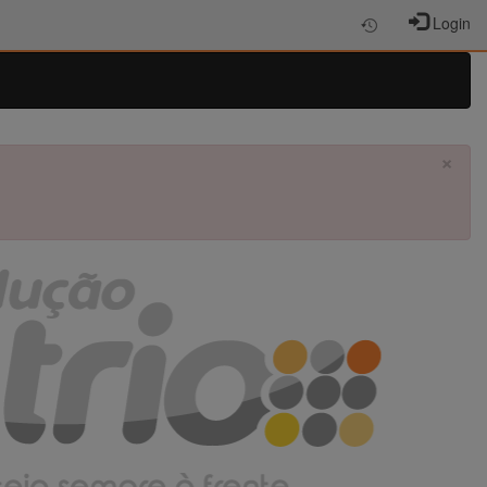
Login
×